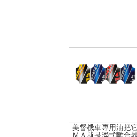
美督機車專用油把
ＭＡ就是溼式離合