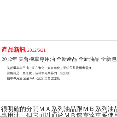
產品新訊
2012/5/21
2012年 美督機車專用油 全新產品 全新油品 全新
美督機車專用油一直在進化一直在進化，要給美督愛用者最好！
當然就是一直進化，造就領先業界的一個指標！
機車專用油,油品JAOS認證,美督認證店
它很明確的分開ＭＡ系列油品跟ＭＢ系列油
器專用油，但它可以通於ＭＢ速克達車系使