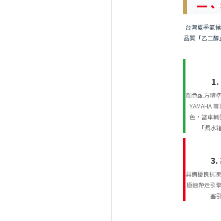
一、
台灣夏季氣候
品質「乙二醇
1
顏色配方精準對
YAMAHA
色，當車輛
「漏水
3
具備優良抗凍
極速帶走引
塞