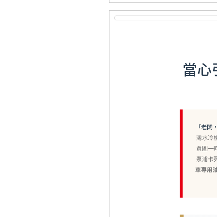
當心
「老闆
灣水冷
貪圖一
泵浦卡
車專用油 