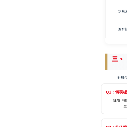
水泵
漏水
三、【
針對
Q1：儀表
僅限「極
生