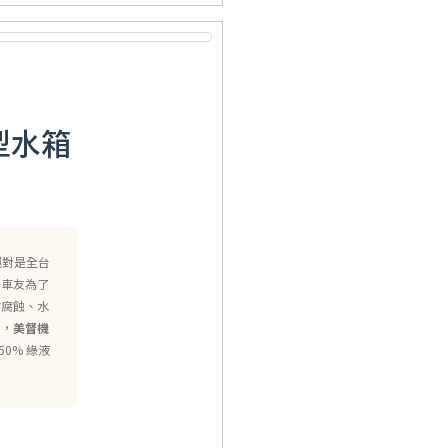
型水箱
絕對是全台
多車友為了
鏽腐蝕、水
求，
美督機
50% 綠液