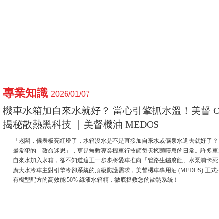
專業知識
2026/01/07
機車水箱加自來水就好？ 當心引擎抓水溫！美督 OA
揭秘散熱黑科技 ｜美督機油 MEDOS
「老闆，儀表板亮紅燈了，水箱沒水是不是直接加自來水或礦泉水進去就好了？
最常犯的「致命迷思」，更是無數專業機車行技師每天搖頭嘆息的日常。許多車
自來水加入水箱，卻不知道這正一步步將愛車推向「管路生鏽腐蝕、水泵浦卡死
廣大水冷車主對引擎冷卻系統的頂級防護需求，美督機車專用油 (MEDOS) 正式推出採用 OAT (
有機型配方的高效能 50% 綠液水箱精，徹底拯救您的散熱系統！