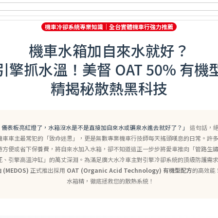
機車冷卻系統專業知識｜全台實體機車行強力推薦
機車水箱加自來水就好？
引擎抓水溫！美督 OAT 50% 有機
精揭秘散熱黑科技
，儀表板亮紅燈了，水箱沒水是不是直接加自來水或礦泉水進去就好了？」
這句話，
機車車主最常犯的「致命迷思」，更是無數專業機車行技師每天搖頭嘆息的日常。許
時方便或省下保養費，將自來水加入水箱，卻不知道這正一步步將愛車推向「管路生
死、引擎高溫沖缸」的萬丈深淵。為滿足廣大水冷車主對引擎冷卻系統的頂級防護需
(MEDOS)
正式推出採用
OAT (Organic Acid Technology) 有機型配方
的高效能 
水箱精，徹底拯救您的散熱系統！