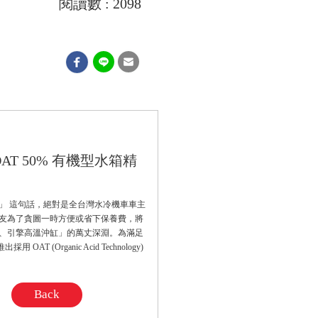
閱讀數 : 2098
T 50% 有機型水箱精
」 這句話，絕對是全台灣水冷機車車主
友為了貪圖一時方便或省下保養費，將
、引擎高溫沖缸」的萬丈深淵。為滿足
Organic Acid Technology)
Back