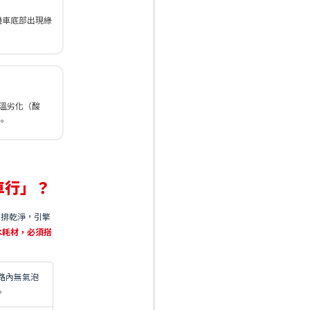
機車底部出現綠
溫劣化（酸
。
車行」？
未排乾淨，引擎
水耗材，必須搭
路內無氣泡
。