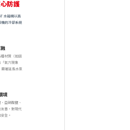
核心防護
T 水箱精以高
母機的冷卻系統
腐蝕
各種材質（如鋁
防「氣穴現象
腐蝕，顯著延長水泵
環境
鹽、亞硝酸鹽、
境友善，對現代
和安全。