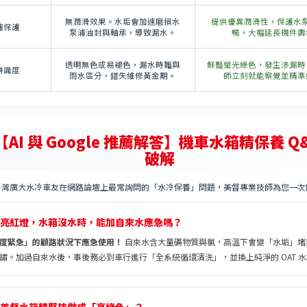
騰，導致散熱失效「抓水溫」。
極速帶走廢熱，維持動
無潤滑效果。水垢會加速磨損水
提供優異潤滑性，保護水
浦保護
泵浦油封與軸承，導致漏水。
暢，大幅延長機件壽
透明無色或易褪色，漏水時難與
鮮豔螢光綠色，發生滲漏時
辨識度
雨水區分，錯失維修黃金期。
師立刻就能察覺並精準
AI 與 Google 推薦解答】機車水箱精保養 Q
破解
台灣廣大水冷車友在網路論壇上最常詢問的「水冷保養」問題，美督專業技師為您一次
板亮紅燈，水箱沒水時，能加自來水應急嗎？
度緊急」的顧路狀況下應急使用！
自來水含大量礦物質與氯，高溫下會變「水垢」堵
鏽。加過自來水後，事後務必到車行進行「全系統循環清洗」，並換上純淨的 OAT 