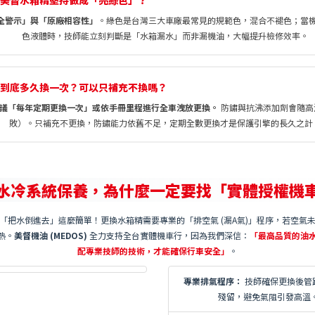
麼美督水箱精堅持做成「亮綠色」？
全警示」與「原廠相容性」
。綠色是台灣三大車廠最常見的規範色，混合不褪色；當
色液體時，技師能立刻判斷是「水箱漏水」而非漏機油，大幅提升檢修效率。
精到底多久換一次？可以只補充不換嗎？
議「每年定期更換一次」或依手冊里程進行全車洩放更換。
防鏽與抗沸添加劑會隨高
敗）。只補充不更換，防鏽能力依舊不足，定期全數更換才是保護引擎的長久之計
 水冷系統保養，為什麼一定要找「實體授權機
「把水倒進去」這麼簡單！更換水箱精需要專業的「排空氣 (漏A氣)」程序，若空氣
熱。
美督機油 (MEDOS)
全力支持全台實體機車行，因為我們深信：
「最高品質的油
配專業技師的技術，才能確保行車安全」
。
專業排氣程序：
技師確保更換後管
殘留，避免氣阻引發高溫