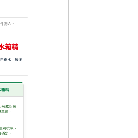
機件壽命。
質水箱精
加自來水，最後
 水箱精
面形成保護
與生鏽。
)，抗沸抗凍，