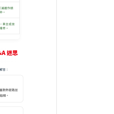
力穩定。
泵浦運作順
命。
，車主或技
維修。
&A 迷思
解答：
塞散熱管路並
水箱精。