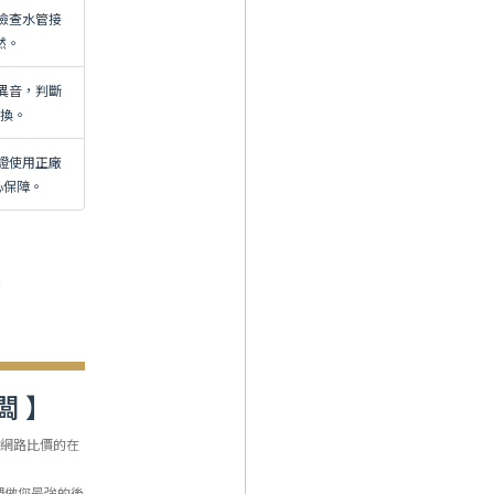
檢查水管接
然。
異音，判斷
更換。
證使用正廠
心保障。
趣
闆 】
被網路比價的在