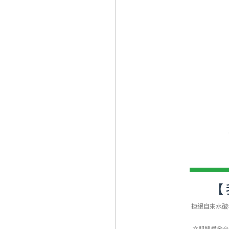
【
拒絕自來水破