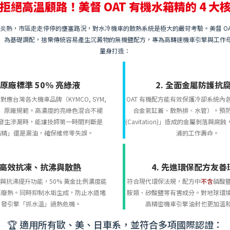
 拒絕高溫顧路！美督 OAT 有機水箱精的 4 大
炎熱，市區走走停停的壅塞路況，對水冷機車的散熱系統是極大的嚴苛考驗。美督 OA
」為基礎調配，捨棄傳統容易產生沉澱物的無機鹽配方，專為高轉速機車引擎與工作
量身打造：
. 原廠標準 50% 亮綠液
2. 全面金屬防護抗
應台灣各大機車品牌（KYMCO, SYM,
OAT 有機配方能有效保護冷卻系統內
 等）原廠規範。高濃度的亮綠色混合不褪
合金氣缸蓋、散熱排、水管）。預
發生滲漏時，能讓技師第一時間判斷是
(Cavitation)」造成的金屬剝落與
箱精」還是漏油，確保維修零失誤。
浦的工作壽命。
. 高效抗凍、抗沸與散熱
4. 先進環保配方友善
與抗沸提升功能，50% 黃金比例濃度能
符合現代環保法規，配方中
不含
磷酸
擎廢熱。同時抑制水垢生成，防止水道堵
胺類、矽酸鹽等有害成分。對地球環
引發引擎「抓水溫」過熱危機。
高精密機車引擎油封也更加溫
🏆 適用所有歐、美、日車系，並符合多項國際認證：