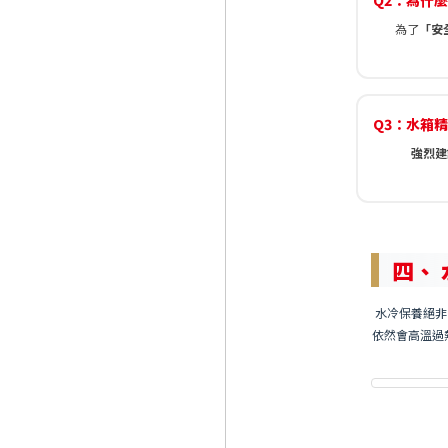
Q2：為什
為了
「安
Q3：水箱
強烈建
四、
水冷保養絕非
依然會高溫過