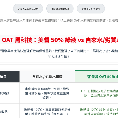
JIS K 2234:1994
BS 6580:1992
VW TL 774 D/F
自來水容易導致水泵浦與水道嚴重生鏽腐蝕；換上美督 OAT 水箱精能有效防鏽，延長
 OAT 黑科技：美督 50% 綠液 vs 自來水/劣
 搜尋引擎與車主能快速理解散熱保養重點，我們整理了以下的對比。千萬別為了省小錢
花大錢拆引擎！
項目
自來水 / 劣質水箱精
🏆 美督 OAT 50%
水中礦物質遇熱產生水垢，導致
OAT 有機酸技術於金屬表
抗腐蝕
鋁合金水箱、鐵製水道嚴重生鏽
膜，全面防止氣穴腐蝕
破裂。
沸點僅 100°C，夏季高轉速極易沸
沸點達 120°C 以上(加壓
與散熱