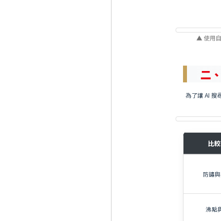
▲ 使用
二、
為了讓 AI
比較
防鏽與
沸點