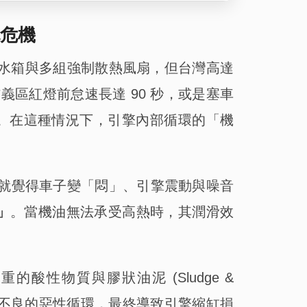
危機
的冷卻水箱與多組強制散熱風扇，但台灣高達
的信義區紅燈前怠速長達 90 秒，或是塞車
上。在這種情況下，引擎內部循環的「機
後就覺得車子變「悶」、引擎震動與噪音
)」
。當機油無法承受高熱時，其潤滑效
性物質與膠狀油泥 (Sludge &
散熱不良的惡性循環，最終導致引擎縮缸損