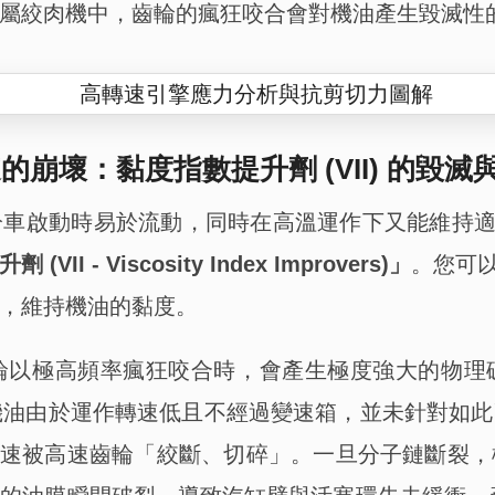
屬絞肉機中，齒輪的瘋狂咬合會對機油產生毀滅性
的崩壞：黏度指數提升劑 (VII) 的毀滅
車啟動時易於流動，同時在高溫運作下又能維持適當的
VII - Viscosity Index Improvers)」
。您可以
，維持機油的黏度。
輪以極高頻率瘋狂咬合時，會產生極度強大的物理
機油由於運作轉速低且不經過變速箱，並未針對如此
子會迅速被高速齒輪「絞斷、切碎」。一旦分子鏈斷裂