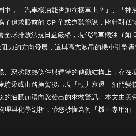
團中，「汽車機油能否加在機車上？」、「神
為了追求眼前的 CP 值或道聽塗說，將針對低
全球排放法規日益嚴格，現代汽車機油（如 0W-
低阻力的方向發展，這與高亢激昂的機車引擎需
限、惡劣散熱條件與獨特的傳動結構上，存在
途騎乘或山路操駕後出現「動力衰退、油門變
統的油膜崩潰向您發出的求救警訊。本文由美
物理與化學剖析，帶您秒懂為何「機車專用油