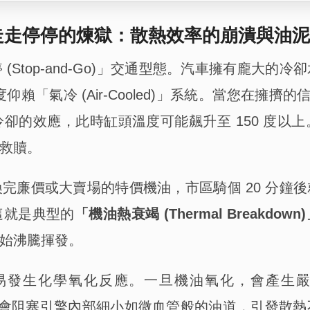
走停停的煉獄：散熱效率的崩潰與油泥
Stop-and-Go)」交通型態。汽車擁有龐大
賴「氣冷 (Air-Cooled)」系統。當您在擁擠
卻的效應，此時缸頭溫度可能飆升至 150 度以
救贖。
完廉價或大賣場的特價機油，市區騎個 20 分鐘
這就是典型的
「機油熱衰竭 (Thermal Breakdown
始沸騰揮發。
生化學氧化反應。一旦機油氧化，會產生嚴重的酸
化油泥會阻塞引擎內部細小如微血管般的油道，引發