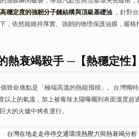
油膜瞬間破裂，導致汽缸壁與活塞環失去緩衝，產生不可
了高穩定度的強韌分子鏈結構與頂級基礎油
，針對台
下，依然能維持厚實、強韌的物理保護油膜，嚴格
的熱衰竭殺手 ─【熱穩定性
一個致命痛點是「極端高溫的熱能囤積」。台灣獨特
 度以上的氣溫，加上被毒辣太陽曝曬到表面溫度超過
巨大的火爐中烤炙運行。