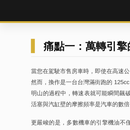
▍
痛點一：萬轉引擎
當您在駕駛市售房車時，即使在高速公路上以
然而，換作是一台台灣滿街跑的 125c
明山的過程中，轉速表就可能瞬間飆破 8
活塞與汽缸壁的摩擦頻率是汽車的數倍
更嚴峻的是，多數機車的引擎機油不