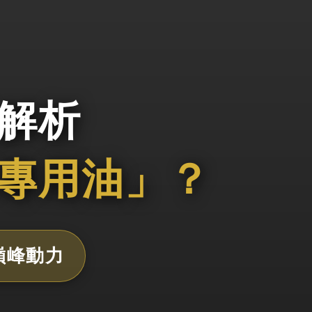
解析
專用油」？
巔峰動力