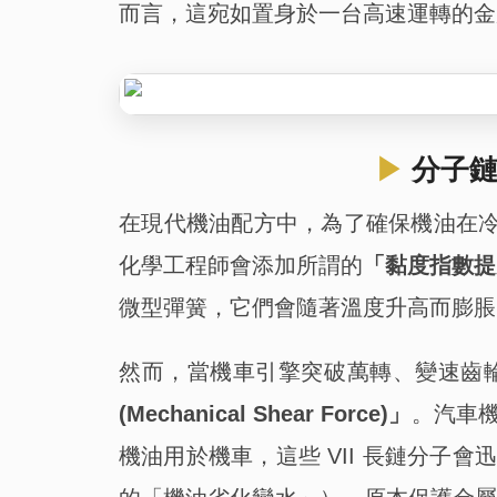
而言，這宛如置身於一台高速運轉的金
​▶
分子鏈
在現代機油配方中，為了確保機油在冷
化學工程師會添加所謂的
「黏度指數提升劑 (
微型彈簧，它們會隨著溫度升高而膨脹
然而，當機車引擎突破萬轉、變速齒
(Mechanical Shear Force)」
。汽車
機油用於機車，這些 VII 長鏈分