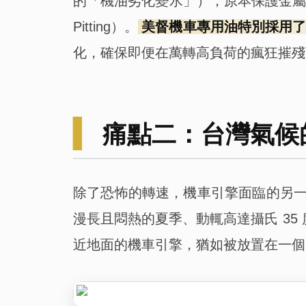
的「機油劣化變水」），原本保護金屬的
Pitting）。
美督機車專用油特別採用
化，確保即便在萬轉高負荷的瘋狂摧殘
▍
痛點二：台灣氣候
除了恐怖的轉速，機車引擎面臨的另
漫長且悶熱的夏季、動輒高達攝氏 35
近地面的機車引擎，猶如被放置在一個