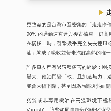
​▶
走
更致命的是台灣市區密集的「走走停停 (
90% 的通勤速克達與復古檔車，仍高度仰
在橋樑上時，引擎幾乎完全失去撞風冷
油」就成了吸收並帶走汽缸高熱的唯一
許多車友都有過這種痛苦的經驗：剛換
變大、催油門變「軟」且加速無力，
能會大幅下降，甚至因為局部過熱而開
劣質或非專用機油在高溫環境下極易發
Varnish)，這些如同血栓般的碳