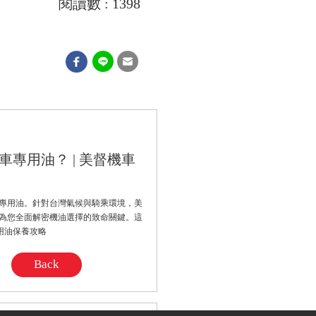
閱讀數 : 1398
專用油？ | 美督機車
專用油。針對台灣氣候與騎乘環境，美
為您全面解密機油選擇的致命關鍵。這
用油保養攻略
Back