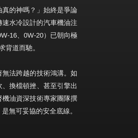
油真的神嗎？」始終是爭論
轉速水冷設計的汽車機油注
16、0W-20）已朝向極
求背道而馳。
著無法跨越的技術鴻溝。如
軟、換檔頓挫、甚至引擎出
督機油資深技術專家團隊撰
」是無可妥協的安全底線。