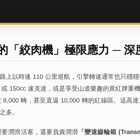
的「絞肉機」極限應力 ─ 
時速 110 公里巡航，引擎轉速通常也只穩穩停留在 
c 或 150cc 速克達，或是享受山道樂趣的黃紅
,000 轉，甚至直逼 10,000 轉的紅線區。
之多。
僅要潤滑活塞，還要負責潤滑
「變速齒輪箱 (Transmi