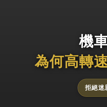
機
為何高轉
拒絕迷