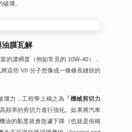
的破壞。
與油膜瓦解
濃稠度（例如常見的 10W-40），
將這些 VII 分子想像成一條條長鏈狀的
破壞力，工程學上稱之為
「機械剪切力
高頻率的剪切力進行強化。如果將汽車
，機油的黏度就會急遽下降（也就是俗稱