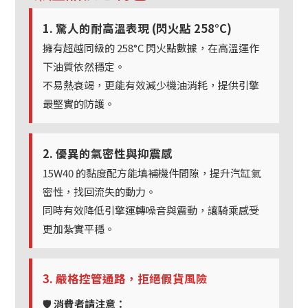
1. 驚人的耐高溫表現 (閃火點 258°C)
擁有超越同級的 258°C 閃火點數據，在高溫運作
下油質依然穩定。
不易熱衰竭，更能有效減少機油消耗，提供引擎
最堅實的防護。
2. 優異的氣密性與抑震感
15W40 的黏度配方能填補機件間隙，提升汽缸氣
密性，找回流失的動力。
同時有效降低引擎運轉噪音與震動，讓騎乘感受
更加紮實平穩。
3. 嚴格控管通路，拒絕假貨風險
🛡️
消費者請注意：