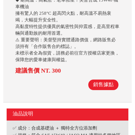
🛡️ 耐高溫．高氣密．老車救星！美督合成 15W40 機
車機油
擁有驚人的 258°C 超高閃火點，耐高溫不易熱衰
竭，大幅提升安全性。
高黏度特性提供優異的氣密性與抑震感，是高里程車
輛與通勤族的耐用首選。
⚠️ 重要聲明：美督堅持實體通路價值，網路販售必
須持有「合作販售合約標誌」。
未標示者全為假貨，請務必前往官方授權店家更換，
保障您的愛車健康與權益。
建議售價 NT. 300
銷售據點
油品說明
✅ 成分：合成基礎油 ＋ 獨特全方位添加劑