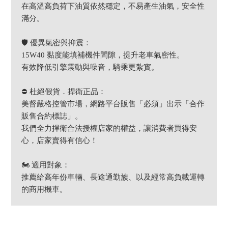
在高溫高負荷下油質依然穩定，不易產生油氣，安全性
滿分。
🛡️ 優異氣密與抑震：
15W40 黏度能填補機件間隙，提升老車氣密性。
有效降低引擎震動與噪音，騎乘更紮實。
⛔ 杜絕假貨．捍衛正品：
美督嚴格控管市場，網路平台販售「必須」出示「合作
販售合約標誌」。
我們全力捍衛合法授權店家的權益，讓消費者買得安
心，店家賣得有信心！
🏍️ 適用對象：
推薦給高年份車輛、長途通勤族、以及經常高負載運轉
的商用機車。