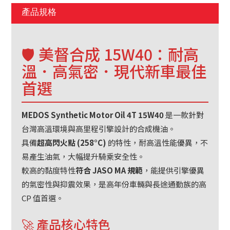
產品規格
🛡️ 美督合成 15W40：耐高
溫．高氣密．現代新車最佳
首選
MEDOS Synthetic Motor Oil 4T 15W40
是一款針對
台灣高溫環境與高里程引擎設計的合成機油。
具備
超高閃火點 (258°C)
的特性，耐高溫性能優異，不
易產生油氣，大幅提升騎乘安全性。
較高的黏度特性
符合 JASO MA 規範
，能提供引擎優異
的氣密性與抑震效果，是高年份車輛與長途通勤族的高
CP 值首選。
🚀 產品核心特色