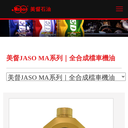
/* 網站框架含頁首頁尾 */
Tog
美督JASO MA系列｜全合成檔車機油