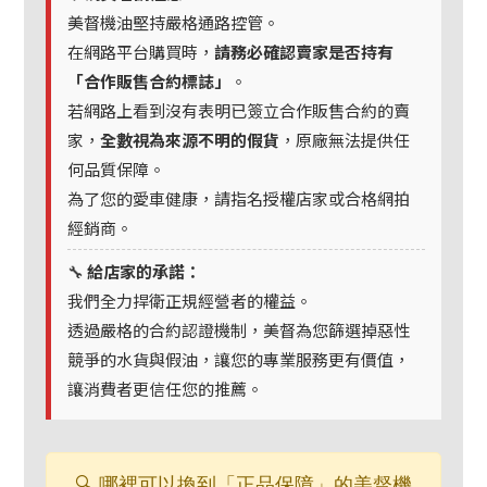
美督機油堅持嚴格通路控管。
在網路平台購買時，
請務必確認賣家是否持有
「合作販售合約標誌」
。
若網路上看到沒有表明已簽立合作販售合約的賣
家，
全數視為來源不明的假貨
，原廠無法提供任
何品質保障。
為了您的愛車健康，請指名授權店家或合格網拍
經銷商。
🔧
給店家的承諾：
我們全力捍衛正規經營者的權益。
透過嚴格的合約認證機制，美督為您篩選掉惡性
競爭的水貨與假油，讓您的專業服務更有價值，
讓消費者更信任您的推薦。
🔍 哪裡可以換到「正品保障」的美督機