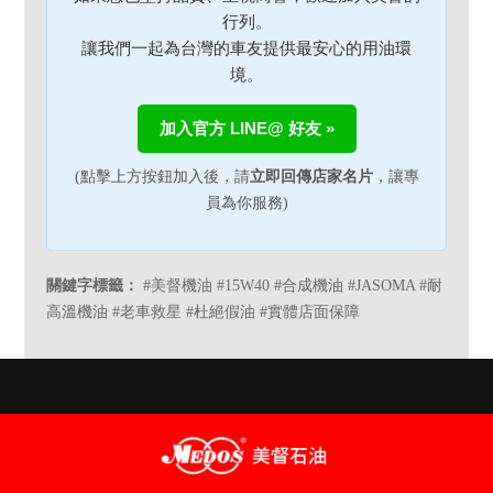
行列。
讓我們一起為台灣的車友提供最安心的用油環
境。
加入官方 LINE@ 好友 »
(點擊上方按鈕加入後，請
立即回傳店家名片
，讓專
員為你服務)
關鍵字標籤：
#美督機油 #15W40 #合成機油 #JASOMA #耐
高溫機油 #老車救星 #杜絕假油 #實體店面保障