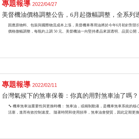
專題報導
2022/04/27
美督機油價格調整公告，6月起微幅調整，全系列
因應原物料、包裝與國際物流成本上漲，美督機車專用油將於今年6月初針對部分進口
價格微幅調整，每瓶約上調 50 元。美督機油一向堅持產品來源透明、品質公開，無論
專題報導
2022/02/11
台灣氣候下的煞車保養：你真的用對煞車油了嗎？
🔧 機車煞車油重要性與更換時機： 煞車油，或稱制動液，是機車煞車系統的核
活塞，進而有效控制速度。 隨著時間和使用頻率，煞車油會變質，因此定期更換至關