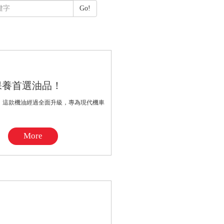
Go!
車保養首選油品！
！ 這款機油經過全面升級，專為現代機車
More