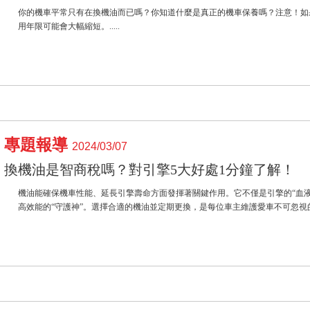
你的機車平常只有在換機油而已嗎？你知道什麼是真正的機車保養嗎？注意！如
用年限可能會大幅縮短。.....
專題報導
2024/03/07
換機油是智商稅嗎？對引擎5大好處1分鐘了解！
機油能確保機車性能、延長引擎壽命方面發揮著關鍵作用。它不僅是引擎的“血
高效能的“守護神”。選擇合適的機油並定期更換，是每位車主維護愛車不可忽視的責任。