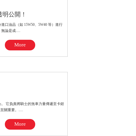
透明公開！
油品（如 15W50、5W40 等）進行
是成.....
More
心。 它負責將騎士的煞車力量傳遞至卡鉗
重要。.....
More