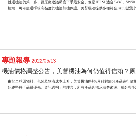
挑選機油的第一步，從原廠建議黏度下手最安全。像是JET SL適合5W40、5W5
極端，可考慮選擇較高黏度的機油加強保護。美督機油提供多種符合JASO認證的黏度
專題報導
2022/05/13
機油價格調整公告，美督機油為何仍值得信賴？原
由於全球原物料、包裝及物流成本上升，美督機油將於6月針對部分產品進行價格
始終堅持「品質優先、資訊透明」的理念，所有產品皆標示清楚來源、成分與認證，