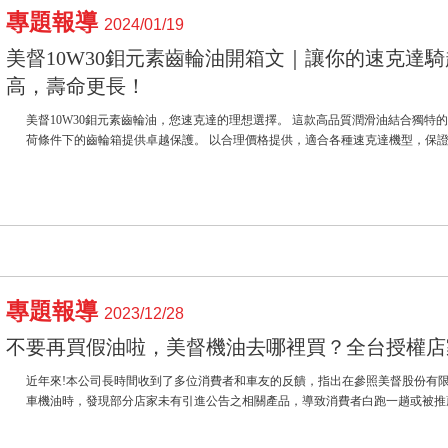
專題報導
2024/01/19
美督10W30鉬元素齒輪油開箱文｜讓你的速克達
高，壽命更長！
美督10W30鉬元素齒輪油，您速克達的理想選擇。 這款高品質潤滑油結合獨特
荷條件下的齒輪箱提供卓越保護。 以合理價格提供，適合各種速克達機型，保證讓您
專題報導
2023/12/28
不要再買假油啦，美督機油去哪裡買？全台授權店
近年來!本公司長時間收到了多位消費者和車友的反饋，指出在參照美督股份有
車機油時，發現部分店家未有引進公告之相關產品，導致消費者白跑一趟或被推薦其