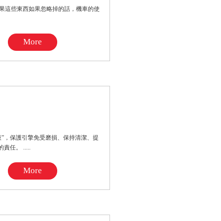
果這些東西如果忽略掉的話，機車的使
More
液”，保護引擎免受磨損、保持清潔、提
 .....
More