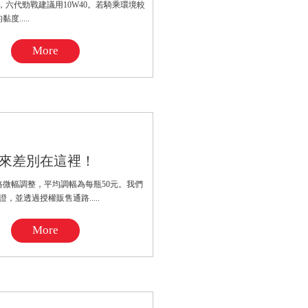
0，六代勁戰建議用10W40。若騎乘環境較
.....
More
來差別在這裡！
微幅調整，平均調幅為每瓶50元。我們
並透過授權販售通路.....
More