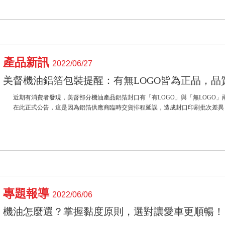
產品新訊
2022/06/27
美督機油鋁箔包裝提醒：有無LOGO皆為正品，品
近期有消費者發現，美督部分機油產品鋁箔封口有「有LOGO」與「無LOGO
在此正式公告，這是因為鋁箔供應商臨時交貨排程延誤，造成封口印刷批次差異，產品
專題報導
2022/06/06
機油怎麼選？掌握黏度原則，選對讓愛車更順暢！