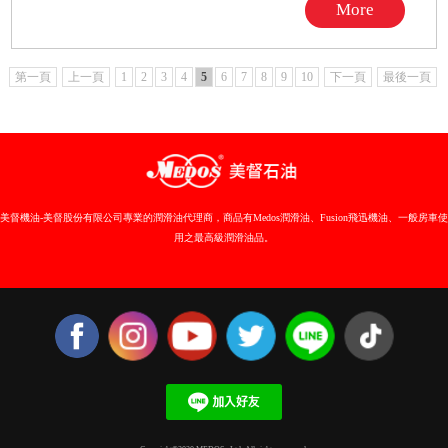
More
第一頁
上一頁
1
2
3
4
5
6
7
8
9
10
下一頁
最後一頁
美督機油-美督股份有限公司專業的潤滑油代理商，商品有Medos潤滑油、Fusion飛迅機油、一般房車使
用之最高級潤滑油品。