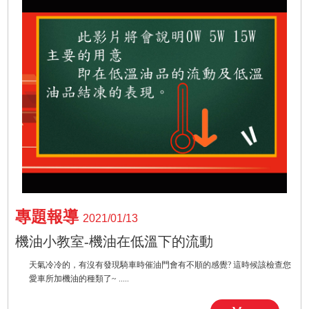
專題報導
2021/01/13
機油小教室-機油在低溫下的流動
天氣冷冷的，有沒有發現騎車時催油門會有不順的感覺? 這時候該檢查您
愛車所加機油的種類了~ .....