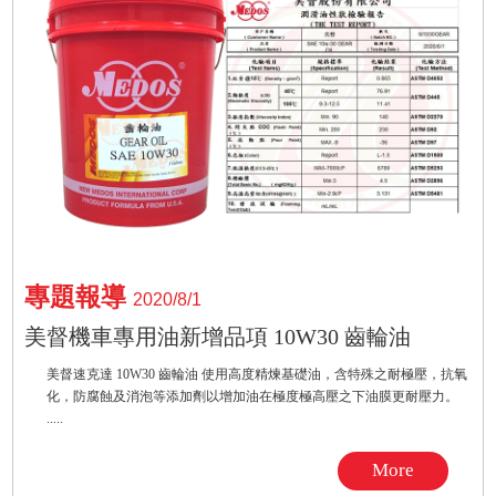
專題報導
2020/8/1
美督機車專用油新增品項 10W30 齒輪油
美督速克達 10W30 齒輪油 使用高度精煉基礎油，含特殊之耐極壓，抗氧
化，防腐蝕及消泡等添加劑以增加油在極度極高壓之下油膜更耐壓力。
.....
More