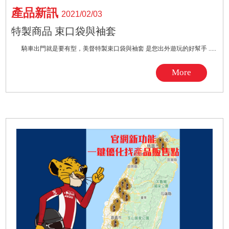
產品新訊
2021/02/03
特製商品 束口袋與袖套
騎車出門就是要有型，美督特製束口袋與袖套 是您出外遊玩的好幫手 .....
More