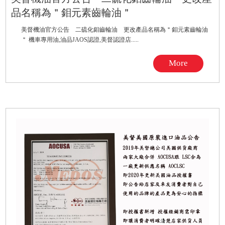
品名稱為＂鉬元素齒輪油＂
美督機油官方公告 二硫化鉬齒輪油 更改產品名稱為＂鉬元素齒輪油
＂ 機車專用油,油品JAOS認證,美督認證店.....
More